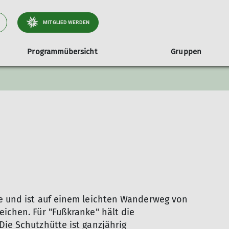
MITGLIED WERDEN
Programmübersicht
Gruppen
rogramm
chte
Veranstaltungen
Versicherungen
Jugendklettertraining
Unsere Tourenleiter*innen
Sa
e und ist auf einem leichten Wanderweg von
eichen. Für "Fußkranke" hält die
Die Schutzhütte ist ganzjährig