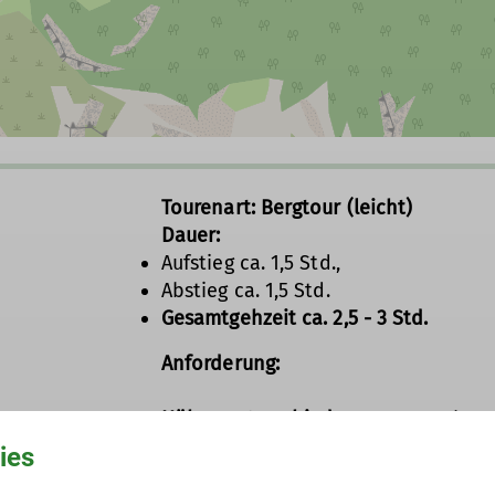
Tourenart: Bergtour (leicht)
Dauer:
Aufstieg ca. 1,5 Std.,
Abstieg ca. 1,5 Std.
Gesamtgehzeit ca. 2,5 - 3 Std.
Anforderung:
Höhenunterschied:
St. Margarethen 
Höhenunterschied gesamt 549 Mete
ies
Schwierigkeit:
Teils sehr steile Fors