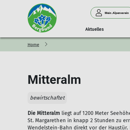
Mein.Alpenverein
Aktuelles
Home
Tourenprogramm
Wer redet mit
Kinder und Jugendklettern
Kursprogramm
Jugendp
Geschi
Mitteralm
bewirtschaftet
Die Mitteralm
liegt auf 1200 Meter Seehöh
St. Margarethen in knapp 2 Stunden zu err
Wendelstein-Bahn direkt vor der Haustür. 