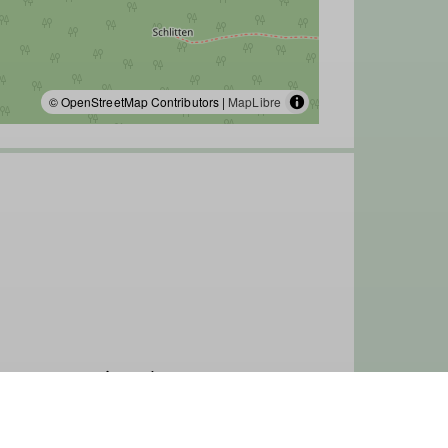
© OpenStreetMap Contributors |
MapLibre
650 Meter, Mitteralm 1199 Meter,
r
tstraße. Auf dem Winterweg ist