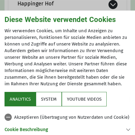
Happinger Hof
Ämter
Diese Website verwendet Cookies
Beirat
Tourenreferent*in
https://www.happingerhof.de/
Wir verwenden Cookies, um Inhalte und Anzeigen zu
Anmeldung
personalisieren, Funktionen für soziale Medien anbieten zu
Happinger Strasse 23 - 25
können und Zugriffe auf unsere Website zu analysieren.
83026 Rosenheim
Außerdem geben wir Informationen zu Ihrer Verwendung
Wir veröffentlichen dies im OVB und auf
unserer Website an unsere Partner für soziale Medien,
unserer Homepage, bitte rechtzeitig melden
Werbung und Analysen weiter. Unsere Partner führen diese
bei Helga Brunner.
Informationen möglicherweise mit weiteren Daten
Anfrage senden
zusammen, die Sie ihnen bereitgestellt haben oder die sie
im Rahmen Ihrer Nutzung der Dienste gesammelt haben.
ANALYTICS
SYSTEM
YOUTUBE VIDEOS
Akzeptieren (Übertragung von Nutzerdaten und Cookie)
Sektion
Cookie Beschreibung