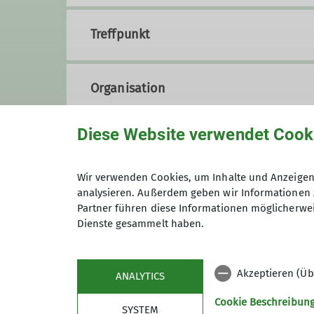
Treffpunkt
Organisation
Diese Website verwendet Cook
Philipp Baumgärtner
Wir verwenden Cookies, um Inhalte und Anzeigen 
analysieren. Außerdem geben wir Informationen 
+49 175 6867564
Kont
Partner führen diese Informationen möglicherwei
Dienste gesammelt haben.
Anmeldung
Qualifikationen
Akzeptieren (Üb
ANALYTICS
Trainer*in B Sportklettern Breitensport
Cookie Beschreibun
SYSTEM