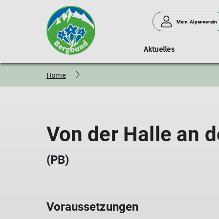
Mein.Alpenverein
Aktuelles
Home
Tourenprogramm
Wer redet mit
Kinder und Jugendklettern
Kursprogramm
Jugendp
Geschi
Von der Halle an d
(PB)
Voraussetzungen