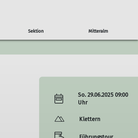
Sektion
Mitteralm
tzung
Tourenberichte
Tourenhinweise
Mitglied werden
Jugend
Downloads
So. 29.06.2025 09:00
Uhr
Klettern
Führungstour