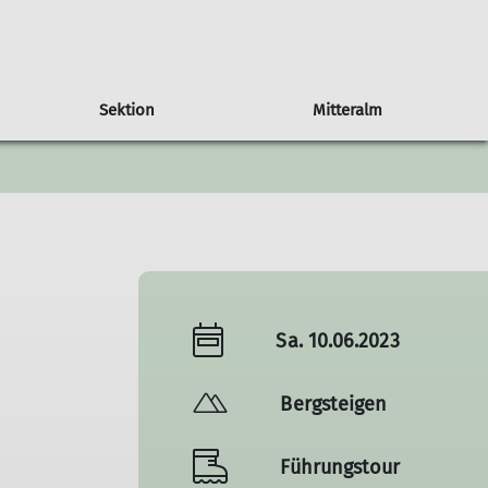
Sektion
Mitteralm
tzung
Tourenberichte
Tourenhinweise
Mitglied werden
Jugend
Downloads
Sa. 10.06.2023
Bergsteigen
Führungstour