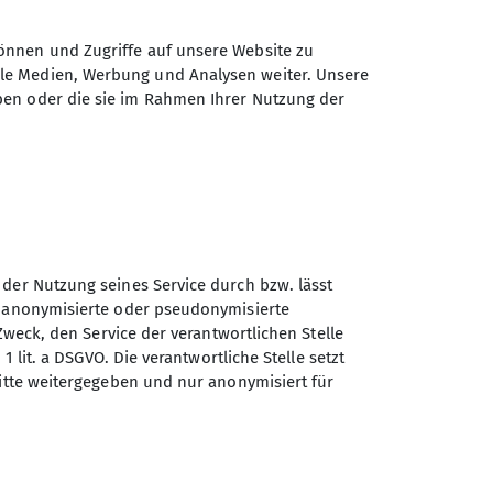
önnen und Zugriffe auf unsere Website zu
ale Medien, Werbung und Analysen weiter. Unsere
ben oder die sie im Rahmen Ihrer Nutzung der
*in
 der Nutzung seines Service durch bzw. lässt
n anonymisierte oder pseudonymisierte
Zweck, den Service der verantwortlichen Stelle
1 lit. a DSGVO. Die verantwortliche Stelle setzt
Sektion Bergbund Rosenheim
ritte weitergegeben und nur anonymisiert für
des Deutschen Alpenvereins
e.V.
Eichenholzstr. 8b