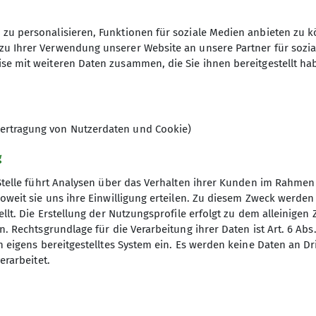
1422342
Kontakt aufnehmen
zu personalisieren, Funktionen für soziale Medien anbieten zu k
Anfrage senden
zu Ihrer Verwendung unserer Website an unsere Partner für sozi
Ämter
se mit weiteren Daten zusammen, die Sie ihnen bereitgestellt ha
6
Beirat
Wegereferent
ertragung von Nutzerdaten und Cookie)
g
Stelle führt Analysen über das Verhalten ihrer Kunden im Rahmen
oweit sie uns ihre Einwilligung erteilen. Zu diesem Zweck werde
llt. Die Erstellung der Nutzungsprofile erfolgt zu dem alleinigen 
. Rechtsgrundlage für die Verarbeitung ihrer Daten ist Art. 6 Abs. 
n eigens bereitgestelltes System ein. Es werden keine Daten an D
erarbeitet.
ice
 werden
rung