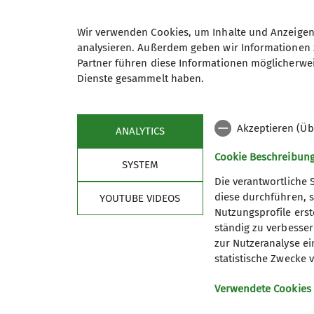
+49 8031 7972727
01516
Wir verwenden Cookies, um Inhalte und Anzeigen 
Anmeldung
analysieren. Außerdem geben wir Informationen 
Qualifikationen
Partner führen diese Informationen möglicherwei
Dienste gesammelt haben.
Maximale Teilnehmeranzahl
Trainer*in C Skibergsteigen
Akzeptieren (Üb
ANALYTICS
Cookie Beschreibun
SYSTEM
Die verantwortliche 
diese durchführen, s
YOUTUBE VIDEOS
Nutzungsprofile erste
ständig zu verbessern
zur Nutzeranalyse ei
statistische Zwecke v
Sektion
Serv
Verwendete Cookies
Vorstand
Mitglied
Geschichte
Versiche