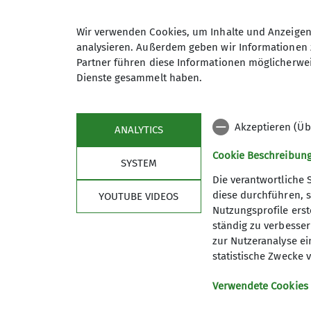
+49 8032 97 89 807
Ko
Wir verwenden Cookies, um Inhalte und Anzeigen 
Anmeldung
analysieren. Außerdem geben wir Informationen 
Qualifikationen
Partner führen diese Informationen möglicherwei
Dienste gesammelt haben.
Maximale Teilnehmeranzahl
Trainer*in C Skibergsteigen
Akzeptieren (Üb
ANALYTICS
Cookie Beschreibun
SYSTEM
Die verantwortliche 
diese durchführen, s
YOUTUBE VIDEOS
Nutzungsprofile erste
ständig zu verbessern
zur Nutzeranalyse ei
statistische Zwecke v
Sektion
Serv
Verwendete Cookies
Vorstand
Mitglied
Geschichte
Versiche