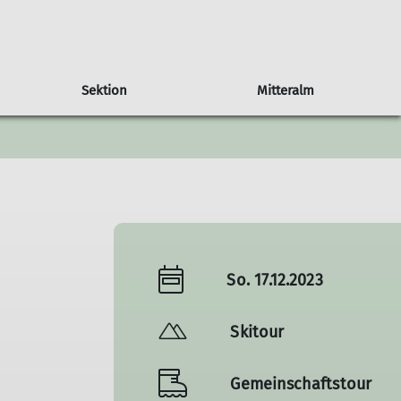
Sektion
Mitteralm
tzung
Tourenberichte
Tourenhinweise
Mitglied werden
Jugend
Downloads
So. 17.12.2023
Skitour
Gemeinschaftstour