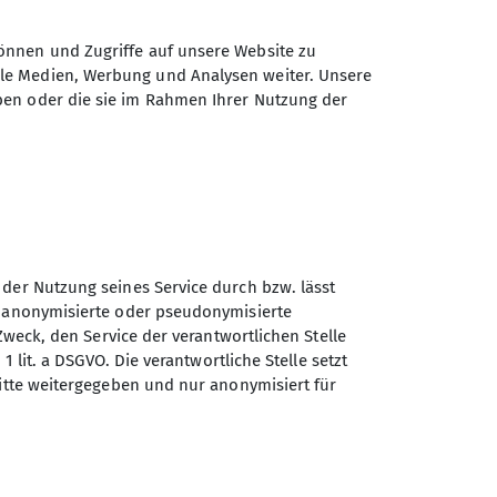
önnen und Zugriffe auf unsere Website zu
ale Medien, Werbung und Analysen weiter. Unsere
ben oder die sie im Rahmen Ihrer Nutzung der
 der Nutzung seines Service durch bzw. lässt
n anonymisierte oder pseudonymisierte
Zweck, den Service der verantwortlichen Stelle
1 lit. a DSGVO. Die verantwortliche Stelle setzt
Sektion Bergbund Rosenheim
ritte weitergegeben und nur anonymisiert für
des Deutschen Alpenvereins
e.V.
Eichenholzstr. 8b