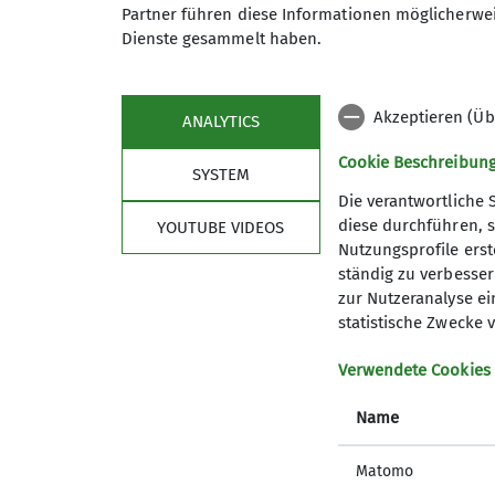
Qualifikationen
Partner führen diese Informationen möglicherwei
Dienste gesammelt haben.
Maximale Teilnehmeranzahl
Trainer*in C Skibergsteigen
Akzeptieren (Üb
ANALYTICS
Cookie Beschreibun
SYSTEM
Die verantwortliche 
diese durchführen, s
YOUTUBE VIDEOS
Nutzungsprofile erste
ständig zu verbessern
zur Nutzeranalyse ei
statistische Zwecke v
Sektion
Serv
Verwendete Cookies
Vorstand
Mitglied
Geschichte
Versiche
Name
Satzung
wichtige 
AGB
Matomo
Kontakt