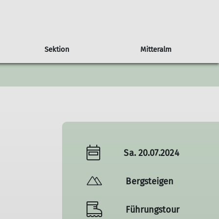
Sektion
Mitteralm
tzung
Tourenberichte
Tourenhinweise
Mitglied werden
Jugend
Downloads
Sa. 20.07.2024
Bergsteigen
Führungstour