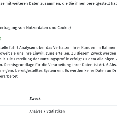
Ämter
se mit weiteren Daten zusammen, die Sie ihnen bereitgestellt ha
6
Beirat
Wegereferent
ertragung von Nutzerdaten und Cookie)
g
Stelle führt Analysen über das Verhalten ihrer Kunden im Rahmen
oweit sie uns ihre Einwilligung erteilen. Zu diesem Zweck werde
llt. Die Erstellung der Nutzungsprofile erfolgt zu dem alleinigen 
. Rechtsgrundlage für die Verarbeitung ihrer Daten ist Art. 6 Abs. 
n eigens bereitgestelltes System ein. Es werden keine Daten an D
erarbeitet.
ice
 werden
rung
Zweck
Links
Analyse / Statistiken