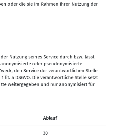
ben oder die sie im Rahmen Ihrer Nutzung der
*in
 der Nutzung seines Service durch bzw. lässt
n anonymisierte oder pseudonymisierte
Zweck, den Service der verantwortlichen Stelle
1 lit. a DSGVO. Die verantwortliche Stelle setzt
Sektion Bergbund Rosenheim
ritte weitergegeben und nur anonymisiert für
des Deutschen Alpenvereins
e.V.
Eichenholzstr. 8b
Ablauf
83026 Rosenheim
Telefon +498031400247
30