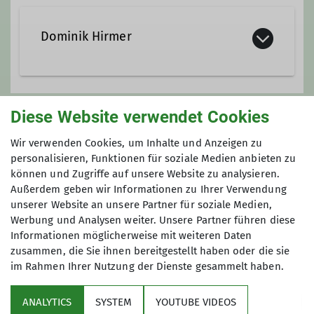
Dominik Hirmer
+49 8036 99883
Diese Website verwendet Cookies
Anmeldung
+49 171 7667082
Wir verwenden Cookies, um Inhalte und Anzeigen zu
dominik.hirmer@web.de
personalisieren, Funktionen für soziale Medien anbieten zu
Kontakt aufnehmen
Anfrage senden
können und Zugriffe auf unsere Website zu analysieren.
Außerdem geben wir Informationen zu Ihrer Verwendung
unserer Website an unsere Partner für soziale Medien,
Anmeldung ab / bis
Qualifikationen
Werbung und Analysen weiter. Unsere Partner führen diese
Informationen möglicherweise mit weiteren Daten
22.11.2025 / 06.01.2026
zusammen, die Sie ihnen bereitgestellt haben oder die sie
Trainer*in B Skihochtour
im Rahmen Ihrer Nutzung der Dienste gesammelt haben.
Trainer*in C MTB Guide
ANALYTICS
SYSTEM
YOUTUBE VIDEOS