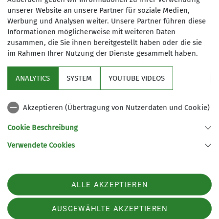
Trainer*in B Skihochtour
unserer Website an unsere Partner für soziale Medien,
Maximale Teilnehmeranzahl
Werbung und Analysen weiter. Unsere Partner führen diese
Informationen möglicherweise mit weiteren Daten
6
zusammen, die Sie ihnen bereitgestellt haben oder die sie
im Rahmen Ihrer Nutzung der Dienste gesammelt haben.
ANALYTICS
SYSTEM
YOUTUBE VIDEOS
Akzeptieren (Übertragung von Nutzerdaten und Cookie)
Sektion
Cookie Beschreibung
Service
Verwendete Cookies
Sektion Bergbund Rosenheim des Deutschen Alpenvereins e.V.
ALLE AKZEPTIEREN
Eichenholzstr. 8b
83026 Rosenheim
Telefon +498031400247
AUSGEWÄHLTE AKZEPTIEREN