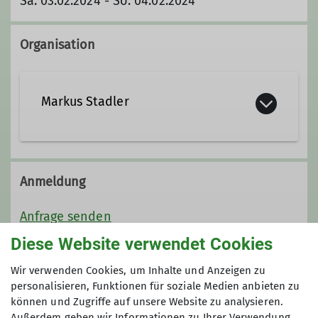
Sa. 03.02.2024 - So. 04.02.2024
Organisation
Markus Stadler
+49 8031 6153936
Anmeldung
Kontakt aufnehmen
Anfrage senden
Diese Website verwendet Cookies
Qualifikationen
Preis
Wir verwenden Cookies, um Inhalte und Anzeigen zu
Trainer*in B Alpinklettern
personalisieren, Funktionen für soziale Medien anbieten zu
20.- € pro Teilnehmer:in
können und Zugriffe auf unsere Website zu analysieren.
Außerdem geben wir Informationen zu Ihrer Verwendung