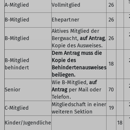
A-Mitglied
Vollmitglied
26
B-Mitglied
Ehepartner
26
Aktives Mitglied der
B-Mitglied
Bergwacht,
auf Antrag
,
26
Kopie des Ausweises.
Dem Antrag muss die
B-Mitglied
Kopie des
18
behindert
Behindertenausweises
beiliegen.
Wie B-Mitglied,
auf
Senior
Antrag
per Mail oder
70
Telefon.
Mitgliedschaft in einer
C-Mitglied
19
weiteren Sektion
Kinder/Jugendliche
18