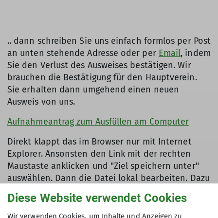
.. dann schreiben Sie uns einfach formlos per Post
an unten stehende Adresse oder per
Email
, indem
Sie den Verlust des Ausweises bestätigen. Wir
brauchen die Bestätigung für den Hauptverein.
Sie erhalten dann umgehend einen neuen
Ausweis von uns.
Aufnahmeantrag zum Ausfüllen am Computer
Direkt klappt das im Browser nur mit Internet
Explorer. Ansonsten den Link mit der rechten
Maustaste anklicken und "Ziel speichern unter"
auswählen. Dann die Datei lokal bearbeiten. Dazu
muss lokal der Adobe Reader installiert sein. Im
Diese Website verwendet Cookies
Firefox können Sie dies zur Voreinstellung
machen (Hamburger-Menü, Einstellungen -> Tab
Wir verwenden Cookies, um Inhalte und Anzeigen zu