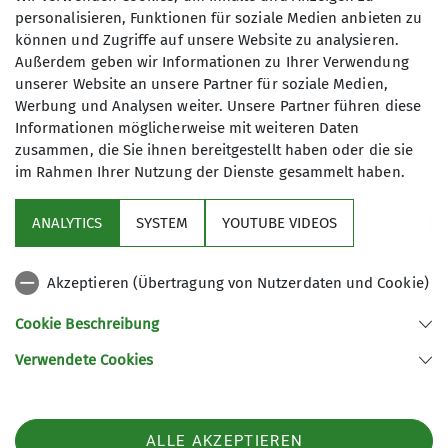
Anwendungen -> Aktion für PDF-Dateien auf
personalisieren, Funktionen für soziale Medien anbieten zu
können und Zugriffe auf unsere Website zu analysieren.
"Öffnen mit Adobe Reader" setzen).
Außerdem geben wir Informationen zu Ihrer Verwendung
In jedem Fall den Auftrag unterschreiben und
unserer Website an unsere Partner für soziale Medien,
Werbung und Analysen weiter. Unsere Partner führen diese
an
Bergbund Rosenheim, Astrid Garmeier,
Informationen möglicherweise mit weiteren Daten
Bahnhofstr. 34a, 83224 Staudach-
zusammen, die Sie ihnen bereitgestellt haben oder die sie
Egerndach
schicken.
im Rahmen Ihrer Nutzung der Dienste gesammelt haben.
ANALYTICS
SYSTEM
YOUTUBE VIDEOS
Akzeptieren (Übertragung von Nutzerdaten und Cookie)
Sektion
Cookie Beschreibung
Service
Verwendete Cookies
Sektion Bergbund Rosenheim des Deutschen Alpenvereins e.V.
ALLE AKZEPTIEREN