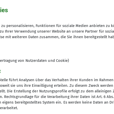
ies
hme der Datenschutzerklärung *
zu personalisieren, Funktionen für soziale Medien anbieten zu k
zu Ihrer Verwendung unserer Website an unsere Partner für sozi
se mit weiteren Daten zusammen, die Sie ihnen bereitgestellt ha
en, dass meine in das Kontaktformular eingegebenen 
t und genutzt werden. Mir ist bekannt, dass ich meine
ertragung von Nutzerdaten und Cookie)
g
Stelle führt Analysen über das Verhalten ihrer Kunden im Rahmen
oweit sie uns ihre Einwilligung erteilen. Zu diesem Zweck werde
llt. Die Erstellung der Nutzungsprofile erfolgt zu dem alleinigen 
. Rechtsgrundlage für die Verarbeitung ihrer Daten ist Art. 6 Abs. 
n eigens bereitgestelltes System ein. Es werden keine Daten an D
erarbeitet.
ice