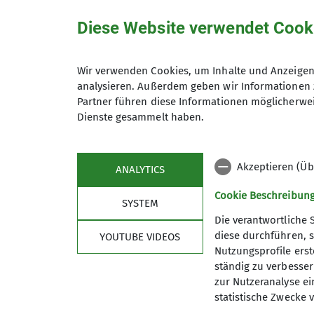
Diese Website verwendet Cook
Hiermit bestätige ich die Kenntnisna
Wir verwenden Cookies, um Inhalte und Anzeigen 
analysieren. Außerdem geben wir Informationen 
Partner führen diese Informationen möglicherwei
Hiermit erkläre ich mich einverstand
Dienste gesammelt haben.
Zweck der Kontaktaufnahme verarbeite
*
Akzeptieren (Üb
ANALYTICS
Mit (*) markierte Felder sind Pflichtfelder
Cookie Beschreibun
SYSTEM
Die verantwortliche 
diese durchführen, s
YOUTUBE VIDEOS
Nutzungsprofile erste
ständig zu verbessern
zur Nutzeranalyse ei
statistische Zwecke v
Sektion
Serv