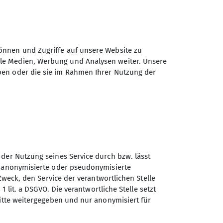
önnen und Zugriffe auf unsere Website zu
ale Medien, Werbung und Analysen weiter. Unsere
ben oder die sie im Rahmen Ihrer Nutzung der
Daten elektronisch gesichert und zum
 Einwilligung jederzeit wiederrufen kann.
Absenden
 der Nutzung seines Service durch bzw. lässt
n anonymisierte oder pseudonymisierte
Zweck, den Service der verantwortlichen Stelle
1 lit. a DSGVO. Die verantwortliche Stelle setzt
Sektion Bergbund Rosenheim
ritte weitergegeben und nur anonymisiert für
des Deutschen Alpenvereins