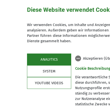
Diese Website verwendet Cook
Hiermit bestätige ich die Kenntnisna
Wir verwenden Cookies, um Inhalte und Anzeigen 
analysieren. Außerdem geben wir Informationen 
Partner führen diese Informationen möglicherwei
Hiermit erkläre ich mich einverstand
Dienste gesammelt haben.
Zweck der Kontaktaufnahme verarbeite
*
Akzeptieren (Üb
ANALYTICS
Mit (*) markierte Felder sind Pflichtfelder
Cookie Beschreibun
SYSTEM
Die verantwortliche 
diese durchführen, s
YOUTUBE VIDEOS
Nutzungsprofile erste
ständig zu verbessern
zur Nutzeranalyse ei
statistische Zwecke v
Sektion
Serv