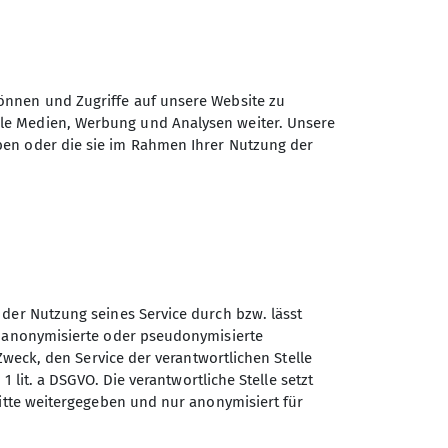
önnen und Zugriffe auf unsere Website zu
ale Medien, Werbung und Analysen weiter. Unsere
ben oder die sie im Rahmen Ihrer Nutzung der
Daten elektronisch gesichert und zum
 Einwilligung jederzeit wiederrufen kann.
Absenden
 der Nutzung seines Service durch bzw. lässt
n anonymisierte oder pseudonymisierte
Zweck, den Service der verantwortlichen Stelle
1 lit. a DSGVO. Die verantwortliche Stelle setzt
Sektion Bergbund Rosenheim
ritte weitergegeben und nur anonymisiert für
des Deutschen Alpenvereins