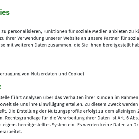
ies
hme der Datenschutzerklärung *
zu personalisieren, Funktionen für soziale Medien anbieten zu k
zu Ihrer Verwendung unserer Website an unsere Partner für sozi
se mit weiteren Daten zusammen, die Sie ihnen bereitgestellt ha
en, dass meine in das Kontaktformular eingegebenen 
t und genutzt werden. Mir ist bekannt, dass ich meine
ertragung von Nutzerdaten und Cookie)
g
Stelle führt Analysen über das Verhalten ihrer Kunden im Rahmen
oweit sie uns ihre Einwilligung erteilen. Zu diesem Zweck werde
llt. Die Erstellung der Nutzungsprofile erfolgt zu dem alleinigen 
. Rechtsgrundlage für die Verarbeitung ihrer Daten ist Art. 6 Abs. 
n eigens bereitgestelltes System ein. Es werden keine Daten an D
erarbeitet.
ice